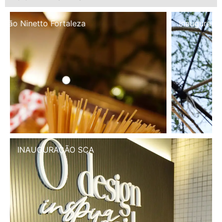
Inauguração Illa Café
INAUGURAÇÃO SCA