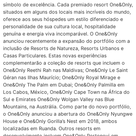
símbolo de excelência. Cada premiado resort One&Only,
situados em alguns dos locais mais incríveis do mundo,
oferece aos seus hóspedes um estilo diferenciado e
personalidade de sua cultura local, hospitalidade
genuína e energia viva incomparável. O One&Only
anunciou recentemente a expansão do portfólio com a
inclusão de Resorts de Natureza, Resorts Urbanos e
Casas Particulares. Estas novas experiências
complementarão a coleção de resorts que incluem o
One&Only Reethi Rah nas Maldivas; One&Only Le Saint
Géran nas Ilhas Maurício; One&Only Royal Mirage e
One&Only The Palm em Dubai; One&Only Palmilla em
Los Cabos, México, One&Only Cape Town na África do
Sul e Emirates One&Only Wolgan Valley nas Blue
Mountains, na Austrália. Como parte do novo portfólio,
o One&Only anunciou a abertura do One&Only Nyungwe
House e One&Only Gorilla’s Nest em 2018, ambos
localizadas em Ruanda. Outros resorts em
desenvolvimento incluem One&Only Portonovi em