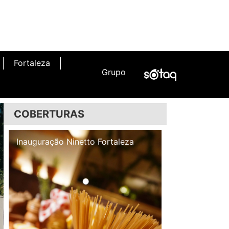
Fortaleza
Grupo
COBERTURAS
Inauguração Illa Café
Inauguração N