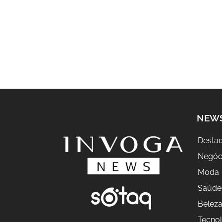
NEW
Desta
Negóc
Moda
Saúde
Belez
Tecnol