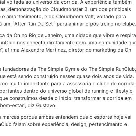
l voltada ao universo da corrida. A experiência também
tas, demonstração do Cloudmonster 3, um dos principais
 e amortecimento, e do Cloudboom Volt, voltado para
á um ´After Run DJ Set´ para animar o pós treino no clube.
ça da On no Rio de Janeiro, uma cidade que vibra e respira
RunClub nos conecta diretamente com uma comunidade que
, afirma Alexandre Martinez, diretor de marketing da On
 e fundadores da The Simple Gym e do The Simple RunClub,
que está sendo construído nesses quase dois anos de vida.
co muito importante para a assessoria e clube de corrida.
rtantes dentro do universo global de running e lifestyle,
que construímos desde o início: transformar a corrida em
bem-estar”, diz Gustavo.
 as marcas porque ambas entendem que o esporte hoje vai
Club falam sobre experiência, design, pertencimento e