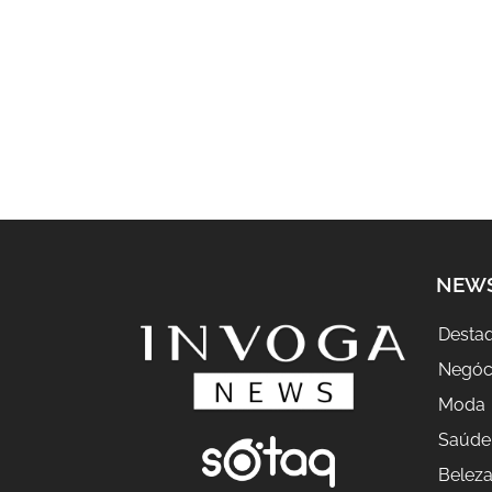
NEW
Desta
Negóc
Moda
Saúde
Belez