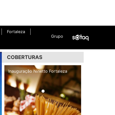
Fortaleza
Grupo
COBERTURAS
Inauguração Illa Café
Inauguração N