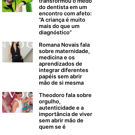
transformou o medo
do dentista em um
encontro com afeto:
“A criança é muito
mais do que um
diagnóstico”
Romana Novais fala
sobre maternidade,
medicina e os
aprendizados de
integrar diferentes
papéis sem abrir
mão de si mesma
Theodoro fala sobre
orgulho,
autenticidade e a
importância de viver
sem abrir mão de
quem se é