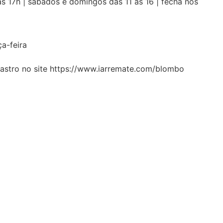
às 17h | sábados e domingos das 11 às 16 | fecha nos
a-feira
adastro no site https://www.iarremate.com/blombo