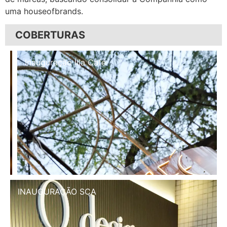
uma houseofbrands.
COBERTURAS
Inauguração Illa Café
INAUGURAÇÃO SCA