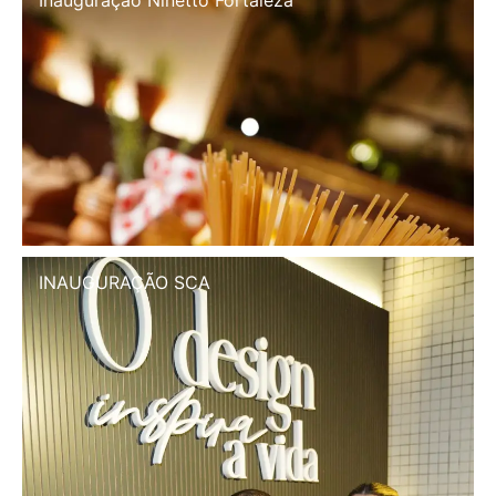
Inauguração Illa Café
INAUGURAÇÃO SCA