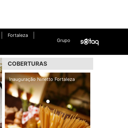
Fortaleza
Grupo
COBERTURAS
Inauguração Illa Café
Inauguração N