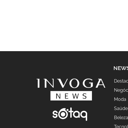
NEW
Desta
Negóc
Moda
Saúde
Belez
Tecnol