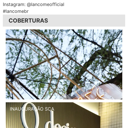
Instagram: @lancomeofficial
#lancomebr
COBERTURAS
Inauguração Illa Café
INAUGURAÇÃO SCA