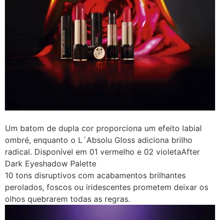
Um batom de dupla cor proporciona um efeito labial
ombré, enquanto o L´Absolu Gloss adiciona brilho
radical. Disponível em 01 vermelho e 02 violetaAfter
Dark Eyeshadow Palette
10 tons disruptivos com acabamentos brilhantes
perolados, foscos ou iridescentes prometem deixar os
olhos quebrarem todas as regras.