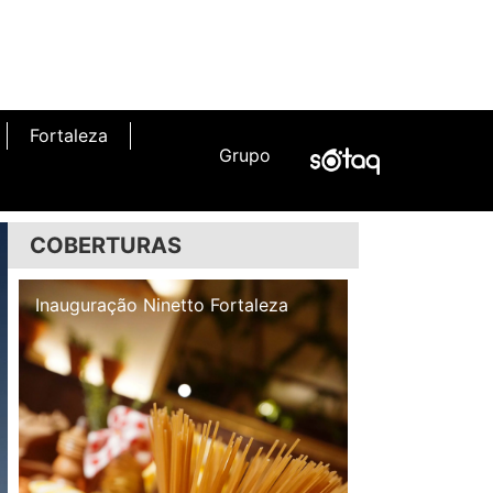
Fortaleza
Grupo
COBERTURAS
Inauguração Illa Café
Inauguração N