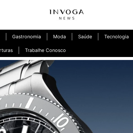
Gastronomia
Moda
Saúde
Tecnologia
rturas
Trabalhe Conosco
afé
Inauguração Ninetto Fortaleza