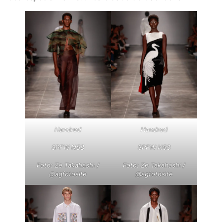
Handred
Handred
SPFW N58
SPFW N58
Foto: Ze Takahashi /
Foto: Ze Takahashi /
@agfotosite
@agfotosite