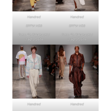
Handred
Handred
SPFW N58
SPFW N58
Foto: Ze Takahashi /
Foto: Ze Takahashi /
@agfotosite
@agfotosite
Handred
Handred