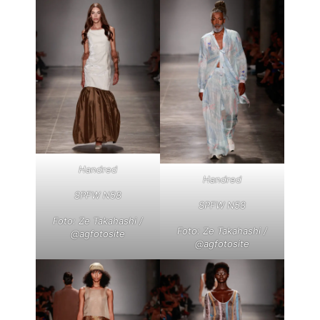
Handred
Handred
SPFW N58
SPFW N58
Foto: Ze Takahashi /
Foto: Ze Takahashi /
@agfotosite
@agfotosite