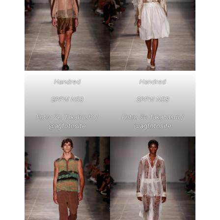
Handred
Handred
SPFW N58
SPFW N58
Foto: Ze Takahashi /
Foto: Ze Takahashi /
@agfotosite
@agfotosite