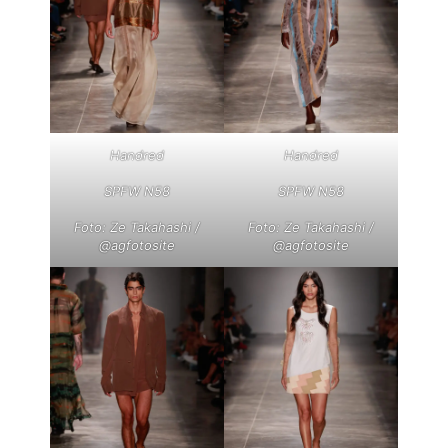
Handred
Handred
SPFW N58
SPFW N58
Foto: Ze Takahashi /
Foto: Ze Takahashi /
@agfotosite
@agfotosite