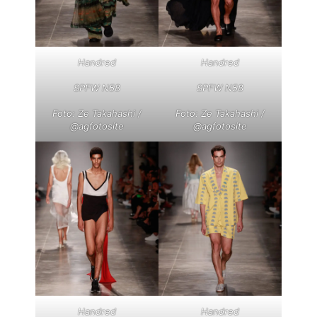
Handred
Handred
SPFW N58
SPFW N58
Foto: Ze Takahashi /
Foto: Ze Takahashi /
@agfotosite
@agfotosite
Handred
Handred