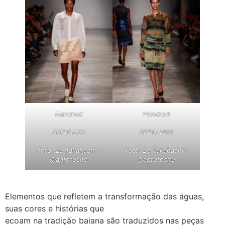
Handred
Handred
SPFW N58
SPFW N58
Foto: Ze Takahashi /
Foto: Ze Takahashi /
@agfotosite
@agfotosite
Elementos que refletem a transformação das águas,
suas cores e histórias que
ecoam na tradição baiana são traduzidos nas peças