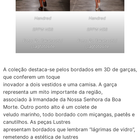
Handred
Handred
SPFW N58
SPFW N58
Foto: Ze Takahashi /
Foto: Ze Takahashi /
@agfotosite
@agfotosite
A coleção destaca-se pelos bordados em 3D de garças,
que conferem um toque
inovador a dois vestidos e uma camisa. A garça
representa um mito importante da região,
associado à Irmandade da Nossa Senhora da Boa
Morte. Outro ponto alto é um colete de
veludo marinho, todo bordado com miçangas, paetês e
canutilhos. As peças Lustres
apresentam bordados que lembram “lágrimas de vidro”,
remetendo a estética de lustres