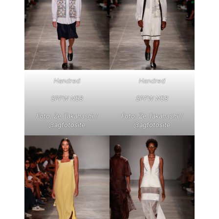
Handred
Handred
SPFW N58
SPFW N58
Foto: Ze Takahashi /
Foto: Ze Takahashi /
@agfotosite
@agfotosite