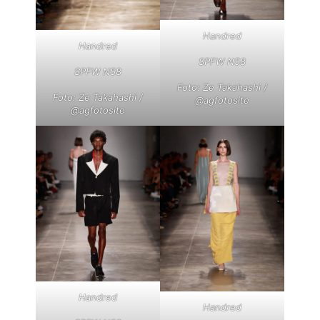
Handred
Handred
SPFW N58
SPFW N58
Foto: Ze Takahashi /
Foto: Ze Takahashi /
@agfotosite
@agfotosite
Handred
Handred