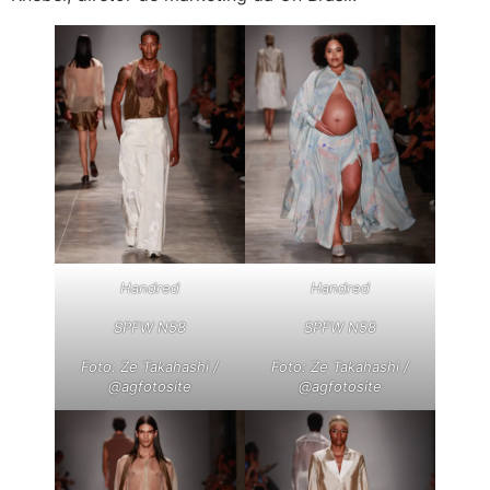
Handred
Handred
SPFW N58
SPFW N58
Foto: Ze Takahashi /
Foto: Ze Takahashi /
@agfotosite
@agfotosite