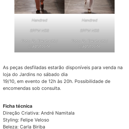
Handred
Handred
SPFW N58
SPFW N58
Foto: Ze Takahashi /
Foto: Ze Takahashi /
@agfotosite
@agfotosite
As peças desfiladas estarão disponíveis para venda na
loja do Jardins no sábado dia
19/10, em evento de 12h às 20h. Possibilidade de
encomendas sob consulta.
Ficha técnica
Direção Criativa: André Namitala
Styling: Felipe Veloso
Beleza: Carla Biriba