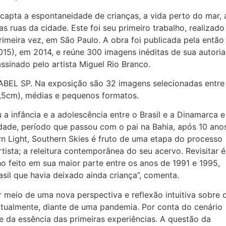
capta a espontaneidade de crianças, a vida perto do mar, 
as ruas da cidade. Este foi seu primeiro trabalho, realizado
rimeira vez, em São Paulo. A obra foi publicada pela então
015), em 2014, e reúne 300 imagens inéditas de sua autoria
ssinado pelo artista Miguel Rio Branco.
 BABEL SP. Na exposição são 32 imagens selecionadas entre
,5cm), médias e pequenos formatos.
a infância e a adolescência entre o Brasil e a Dinamarca e
 idade, período que passou com o pai na Bahia, após 10 ano
n Light, Southern Skies é fruto de uma etapa do processo
rtista; a releitura contemporânea do seu acervo. Revisitar é
alho feito em sua maior parte entre os anos de 1991 e 1995,
sil que havia deixado ainda criança”, comenta.
r meio de uma nova perspectiva e reflexão intuitiva sobre 
ualmente, diante de uma pandemia. Por conta do cenário
e da essência das primeiras experiências. A questão da