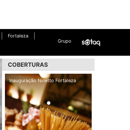
Fortaleza
Grupo
COBERTURAS
Inauguração Illa Café
Inauguração N