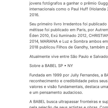
jovens fotógrafos a ganhar o prêmio Gugg
internacionais como o Paul Huff (Holanda 
2016.
Seu primeiro livro Irredentos foi publicad
métisse foi publicado em Paris, por Autrem
Éden 2010, Exú Iluminado 2012, CHRISTIA
2014, MARIANA e Luz e Sombra ambos em 2
2018 publicou Filhos de Gandhy, também p
Atualmente vive entre São Paulo e Salvador,
Sobre a BABEL SP • NY
Fundada em 1999 por Jully Fernandes, a 
reconhecimento e credibilidade pelos seus
valores e visão fundamentais, destaca um
e um pensamento audacioso.
A BABEL busca ultrapassar fronteiras e su
pela seleção de seus artistas e obras. Co