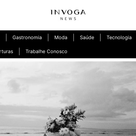
Gastronomia
Moda
Saúde
Tecnologia
rturas
Trabalhe Conosco
afé
Inauguração Ninetto Fortaleza