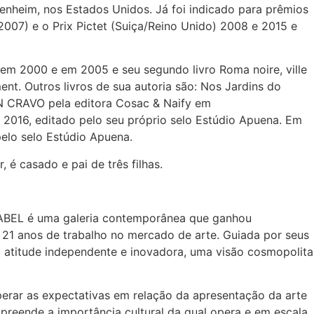
enheim, nos Estados Unidos. Já foi indicado para prêmios
2007) e o Prix Pictet (Suiça/Reino Unido) 2008 e 2015 e
o em 2000 e em 2005 e seu segundo livro Roma noire, ville
ent. Outros livros de sua autoria são: Nos Jardins do
N CRAVO pela editora Cosac & Naify em
016, editado pelo seu próprio selo Estúdio Apuena. Em
elo selo Estúdio Apuena.
 é casado e pai de três filhas.
BABEL é uma galeria contemporânea que ganhou
 21 anos de trabalho no mercado de arte. Guiada por seus
a atitude independente e inovadora, uma visão cosmopolita
perar as expectativas em relação da apresentação da arte
mpreende a importância cultural da qual opera e em escala