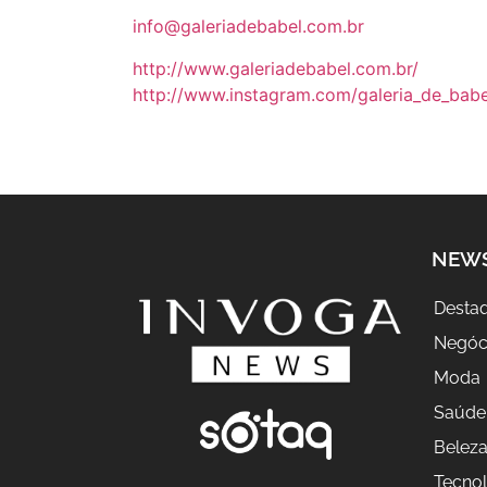
info@galeriadebabel.com.br
http://www.galeriadebabel.com.
br/
http://www.instagram.com/
galeria_de_babe
NEW
Desta
Negóc
Moda
Saúde
Belez
Tecnol