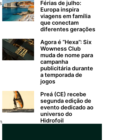
Férias de julho:
s
Europa inspira
viagens em família
que conectam
diferentes gerações
Agora é “Hexa”: Six
o
Wowness Club
muda de nome para
campanha
publicitária durante
a temporada de
jogos
Preá (CE) recebe
segunda edição de
evento dedicado ao
universo do
Hidrofoil
n