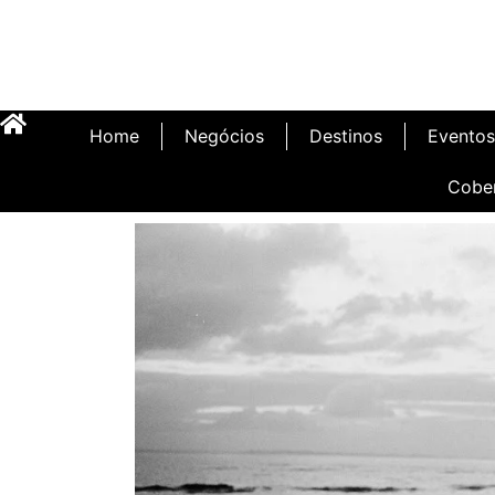
Home
Negócios
Destinos
Eventos
Cobe
Inauguração Illa C