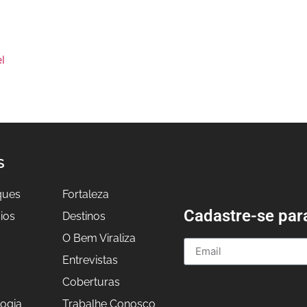
l
S
ques
Fortaleza
Cadastre-se par
ios
Destinos
O Bem Viraliza
Entrevistas
a
Coberturas
ogia
Trabalhe Conosco