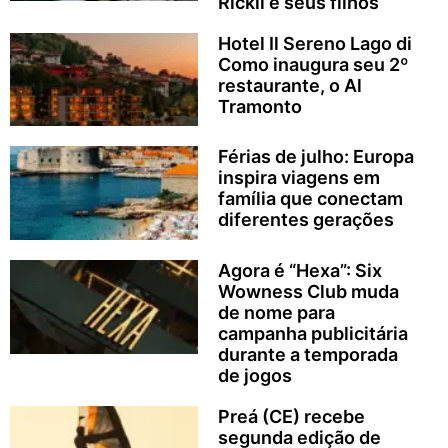
Rickli e seus filhos
Hotel Il Sereno Lago di
Como inaugura seu 2º
restaurante, o Al
Tramonto
Férias de julho: Europa
inspira viagens em
família que conectam
diferentes gerações
Agora é “Hexa”: Six
Wowness Club muda
de nome para
campanha publicitária
durante a temporada
de jogos
Preá (CE) recebe
segunda edição de