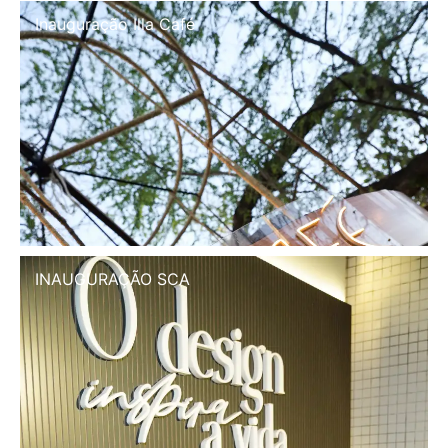
Inauguração Illa Café
INAUGURAÇÃO SCA