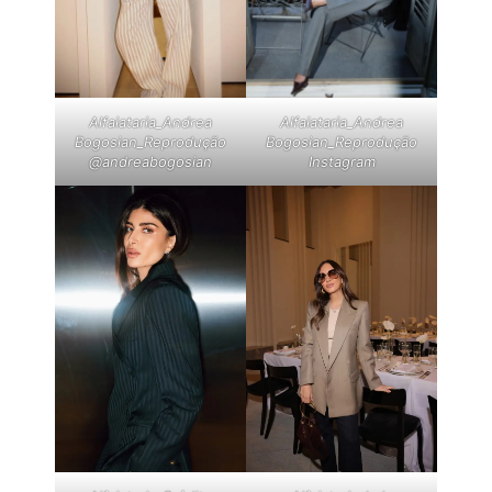
Alfaiataria_Andrea
Alfaiataria_Andrea
Bogosian_Reprodução
Bogosian_Reprodução
@andreabogosian
Instagram