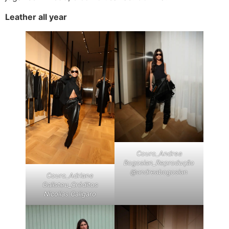
Leather all year
Couro_Andrea
Bogosian_Reprodução
@andreabogosian
Couro_Adriane
Galisteu_Créditos
Nicollas Caligaro