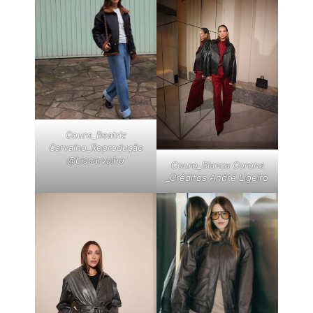
Couro_Beatriz
Carvalho_Reprodução
@biacarvalho
Couro_Bianca Corona
_Créditos André Ligeiro