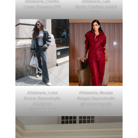
Alfaiataria_Crédito
Alfaiataria_Lele
Lucas Fonseca (21)
Saddi_Créditos André
Ligeiro
Alfaiataria_Luiza
Alfaiataria_Renata
Sobral_Reprodução
Rangel_Reprodução
Instagram
@renatarangeljc
(@luizasobral)