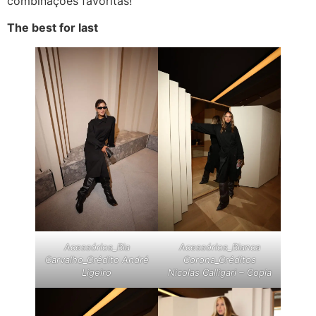
combinações favoritas!”
The best for last
Acessórios_Bia
Acessórios_Bianca
Carvalho_Crédito André
Corona_Créditos
Ligeiro
Nicolas Calligari – Copia