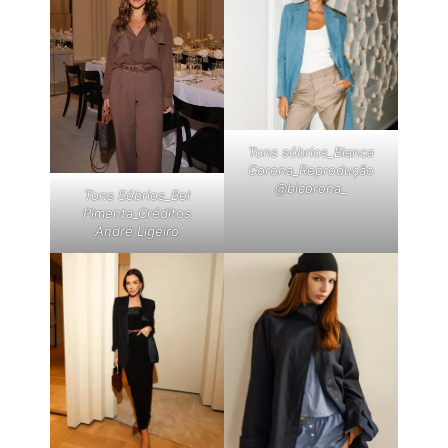
Tons sóbrios_Bianca
Corona_Reprodução
@bicorona_
Tons Sóbrios_Bel
Pimenta_Créditos
André Ligeiro