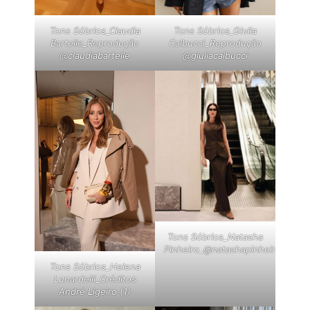
Tons Sóbrios_Claudia
Tons Sóbrios_Giulia
Bartelle_Reprodução
Calbucci_Reprodução
@claudiabartelle
@giuliacalbucci
Tons Sóbrios_Natasha
Pinheiro_@natashapinheiromg
Tons Sóbrios_Helena
Lunardelli_Créditos
André Ligeiro (1)