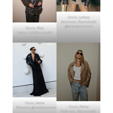
Couro_Larissa
Jacobucci_Reprodução
@larissajacobucci
Couro_Elisa
Zarzur_Créditos André
Ligeiro
Couro_Maria
Couro_Pietra
Eleonora_@mariaeleonorachagas
Pellizzaro_Reprodução