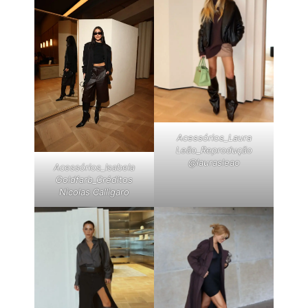
Acessórios_Laura
Leão_Reprodução
@laurasleao
Acessórios_Isabela
Goldfarb_Créditos
Nicolas Calligaro