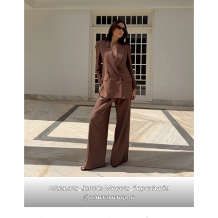
Alfaiataria_Samiria Mingote_Reprodução
@samiriamingote