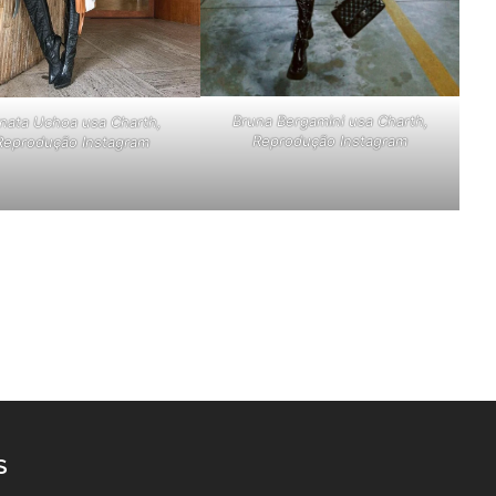
Bruna Bergamini usa Charth,
nata Uchoa usa Charth,
Reprodução Instagram
Reprodução Instagram
S