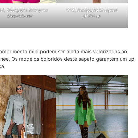
lità, Divulgação Instagram
NIINI, Divulgação Instagram
@agilitabrasil
@niini.sp
omprimento mini podem ser ainda mais valorizadas ao
nee. Os modelos coloridos deste sapato garantem um up
ça