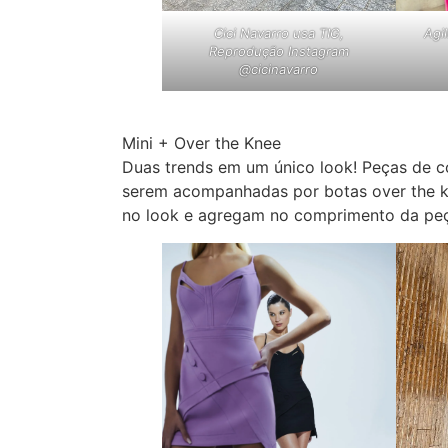
Agi
Cici Navarro usa TIG,
Reprodução Instagram
@cicinavarro
Mini + Over the Knee
Duas trends em um único look! Peças de c
serem acompanhadas por botas over the k
no look e agregam no comprimento da pe