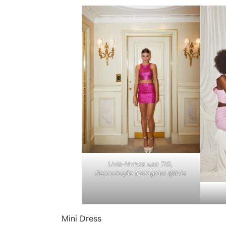
Livia-Nunes usa TIG,
Reprodução Instagram @livia
Mini Dress