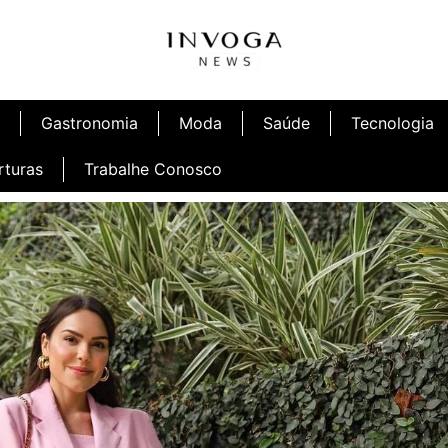
Gastronomia
Moda
Saúde
Tecnologia
rturas
Trabalhe Conosco
afé
Inauguração Ninetto Fortaleza