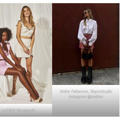
Maite Faitarone, Reprodução
Instagram @maitee
Loft747, Divulgação