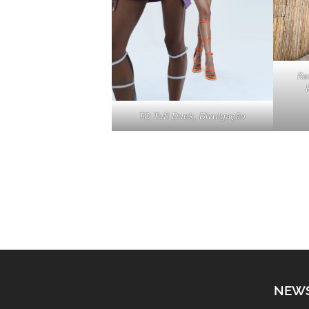
Re
TD Tufi Duek, Divulgação
NEW