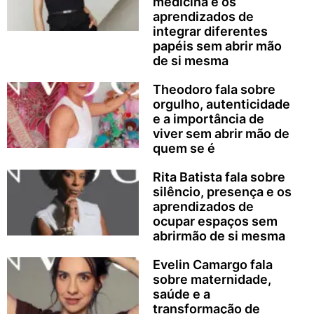
medicina e os
aprendizados de
integrar diferentes
papéis sem abrir mão
de si mesma
Theodoro fala sobre
orgulho, autenticidade
e a importância de
viver sem abrir mão de
quem se é
Rita Batista fala sobre
silêncio, presença e os
aprendizados de
ocupar espaços sem
abrirmão de si mesma
Evelin Camargo fala
sobre maternidade,
saúde e a
transformação de