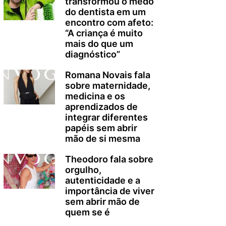
transformou o medo
do dentista em um
encontro com afeto:
“A criança é muito
mais do que um
diagnóstico”
Romana Novais fala
sobre maternidade,
medicina e os
aprendizados de
integrar diferentes
papéis sem abrir
mão de si mesma
Theodoro fala sobre
orgulho,
autenticidade e a
importância de viver
sem abrir mão de
quem se é