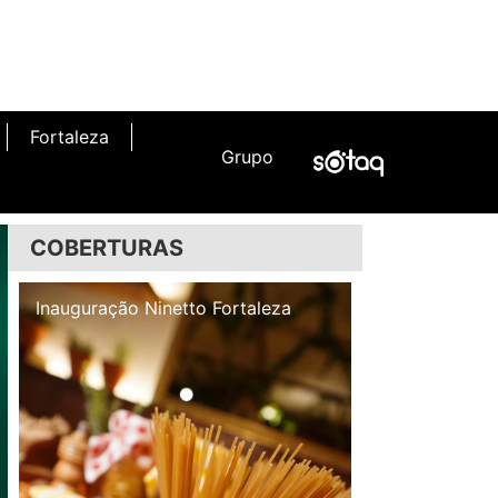
Fortaleza
Grupo
COBERTURAS
Inauguração Illa Café
Inauguração N