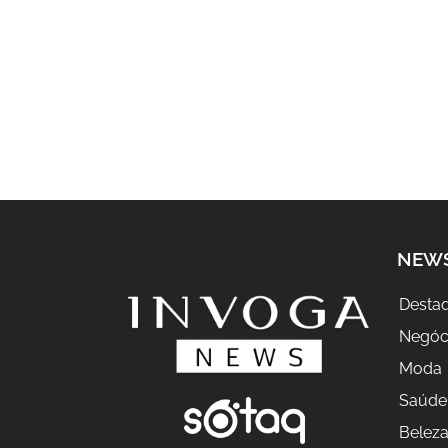
NEW
Desta
Negóc
Moda
Saúde
Belez