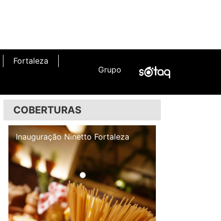
Fortaleza
Grupo
COBERTURAS
Inauguração Illa Café
Inauguração N