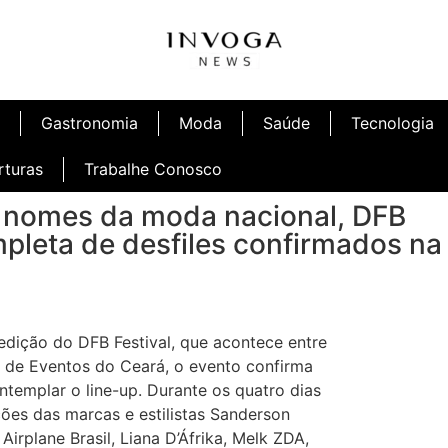
Gastronomia
Moda
Saúde
Tecnologia
rturas
Trabalhe Conosco
 nomes da moda nacional, DFB
ompleta de desfiles confirmados na
afé
Inauguração Ninetto Fortaleza
 edição do DFB Festival, que acontece entre
o de Eventos do Ceará, o evento confirma
templar o line-up. Durante os quatro dias
ações das marcas e estilistas Sanderson
irplane Brasil, Liana D’Áfrika, Melk ZDA,