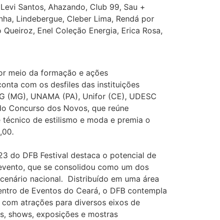
 Levi Santos, Ahazando, Club 99, Sau +
unha, Lindebergue, Cleber Lima, Rendá por
o Queiroz, Enel Coleção Energia, Erica Rosa,
por meio da formação e ações
conta com os desfiles das instituições
MG (MG), UNAMA (PA), Unifor (CE), UDESC
 do Concurso dos Novos, que reúne
 e técnico de estilismo e moda e premia o
,00.
3 do DFB Festival destaca o potencial de
 evento, que se consolidou como um dos
 cenário nacional. Distribuído em uma área
entro de Eventos do Ceará, o DFB contempla
 com atrações para diversos eixos de
es, shows, exposições e mostras