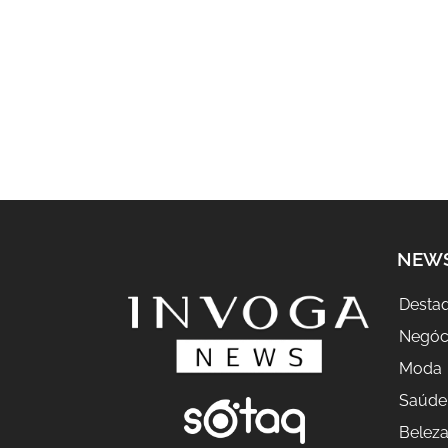
NEW
Desta
Negóc
Moda
Saúde
Belez