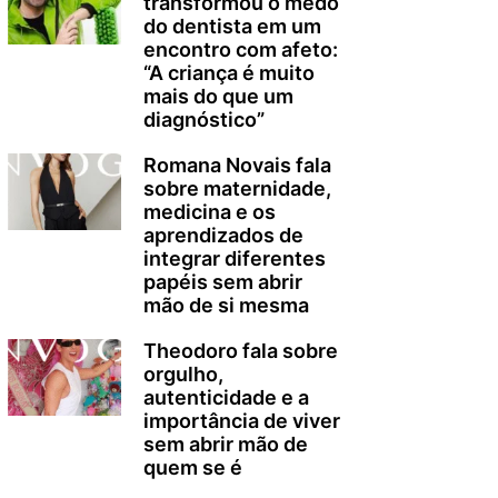
transformou o medo
do dentista em um
encontro com afeto:
“A criança é muito
mais do que um
diagnóstico”
Romana Novais fala
sobre maternidade,
medicina e os
aprendizados de
integrar diferentes
papéis sem abrir
mão de si mesma
Theodoro fala sobre
orgulho,
autenticidade e a
importância de viver
sem abrir mão de
quem se é