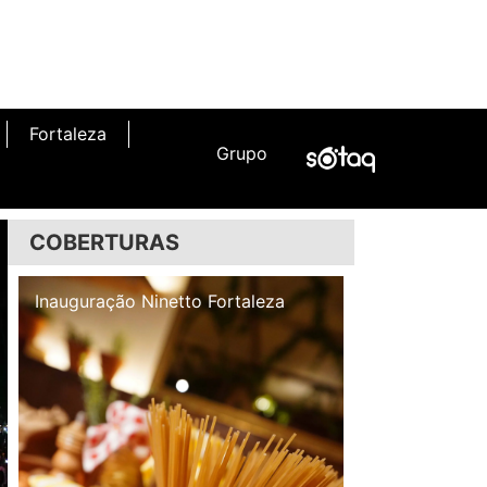
Fortaleza
Grupo
COBERTURAS
Inauguração Illa Café
Inauguração N