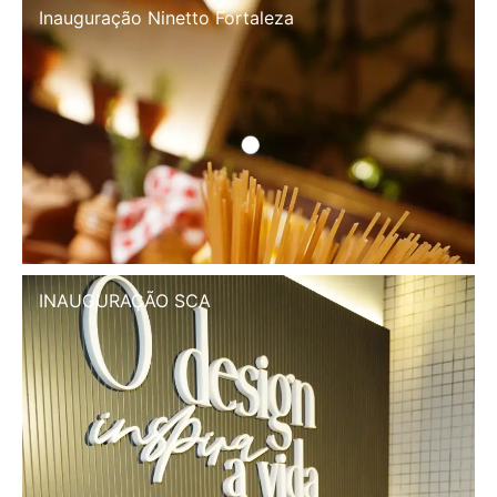
Inauguração Illa Café
INAUGURAÇÃO SCA