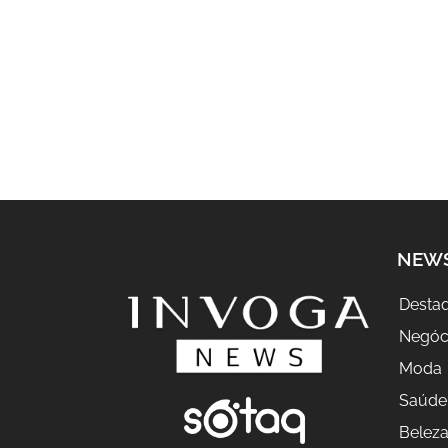
NEW
Desta
Negóc
Moda
Saúde
Belez