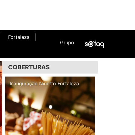
Fortaleza
Grupo
COBERTURAS
Inauguração Illa Café
Inauguração N