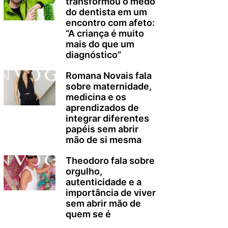
transformou o medo
do dentista em um
encontro com afeto:
“A criança é muito
mais do que um
diagnóstico”
Romana Novais fala
sobre maternidade,
medicina e os
aprendizados de
integrar diferentes
papéis sem abrir
mão de si mesma
Theodoro fala sobre
orgulho,
autenticidade e a
importância de viver
sem abrir mão de
quem se é