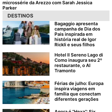
microssérie da Arezzo com Sarah Jessica
Parker
DESTINOS
Bagaggio apresenta
campanha de Dia dos
Pais inspirada em
história real de Igor
Rickli e seus filhos
Hotel Il Sereno Lago di
Como inaugura seu 2º
restaurante, o Al
Tramonto
Férias de julho: Europa
inspira viagens em
família que conectam
diferentes gerações
Agora é “Hexa”: Six