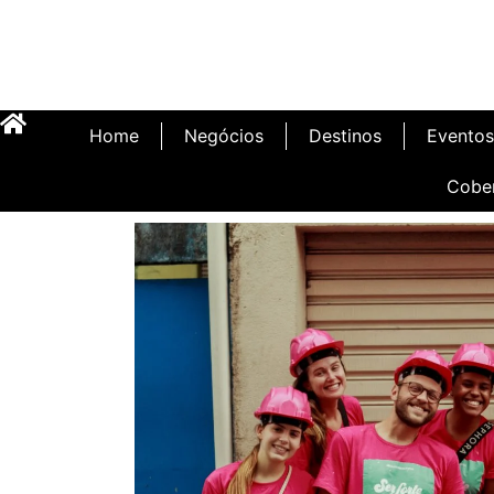
Home
Negócios
Destinos
Eventos
Cobe
Inauguração Illa C