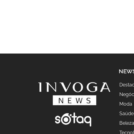
NEW
Desta
Negóc
Moda
Saúde
Belez
Tecnol