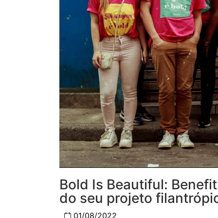
Bold Is Beautiful: Benef
do seu projeto filantrópi
01/08/2022