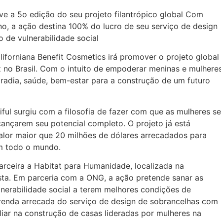
ove a 5o edição do seu projeto filantrópico global Com
o, a ação destina 100% do lucro de seu serviço de design
 de vulnerabilidade social
iforniana Benefit Cosmetics irá promover o projeto global
z no Brasil. Com o intuito de empoderar meninas e mulheres
radia, saúde, bem-estar para a construção de um futuro
ful surgiu com a filosofia de fazer com que as mulheres se
cançarem seu potencial completo. O projeto já está
valor maior que 20 milhões de dólares arrecadados para
em todo o mundo.
parceira a Habitat para Humanidade, localizada na
ista. Em parceria com a ONG, a ação pretende sanar as
lnerabilidade social a terem melhores condições de
 renda arrecada do serviço de design de sobrancelhas com
iliar na construção de casas lideradas por mulheres na