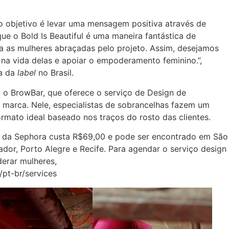
so objetivo é levar uma mensagem positiva através de
ue o Bold Is Beautiful é uma maneira fantástica de
ra as mulheres abraçadas pelo projeto. Assim, desejamos
 na vida delas e apoiar o empoderamento feminino.”,
ra da
label
no Brasil.
, o BrowBar, que oferece o serviço de Design de
 marca. Nele, especialistas de sobrancelhas fazem um
mato ideal baseado nos traços do rosto das clientes.
as da Sephora custa R$69,00 e pode ser encontrado em São
vador, Porto Alegre e Recife. Para agendar o serviço design
erar mulheres,
pt-br/services