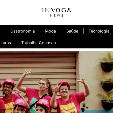
Gastronomia
Moda
Saúde
Tecnologia
rturas
Trabalhe Conosco
afé
Inauguração Ninetto Fortaleza