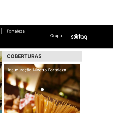
Fortaleza
Grupo
COBERTURAS
Inauguração Illa Café
Inauguração N