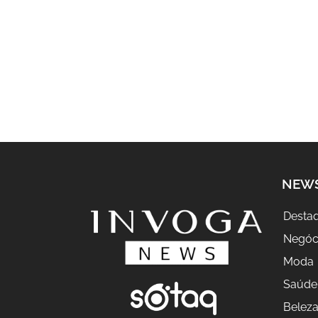
NEW
Desta
Negóc
Moda
Saúde
Belez