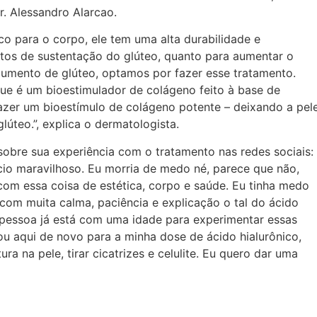
. Alessandro Alarcao.
co para o corpo, ele tem uma alta durabilidade e
ntos de sustentação do glúteo, quanto para aumentar o
aumento de glúteo, optamos por fazer esse tratamento.
e é um bioestimulador de colágeno feito à base de
 fazer um bioestímulo de colágeno potente – deixando a pel
úteo.”, explica o dermatologista.
bre sua experiência com o tratamento nas redes sociais:
cio maravilhoso. Eu morria de medo né, parece que não,
om essa coisa de estética, corpo e saúde. Eu tinha medo
 com muita calma, paciência e explicação o tal do ácido
 a pessoa já está com uma idade para experimentar essas
ou aqui de novo para a minha dose de ácido hialurônico,
a na pele, tirar cicatrizes e celulite. Eu quero dar uma