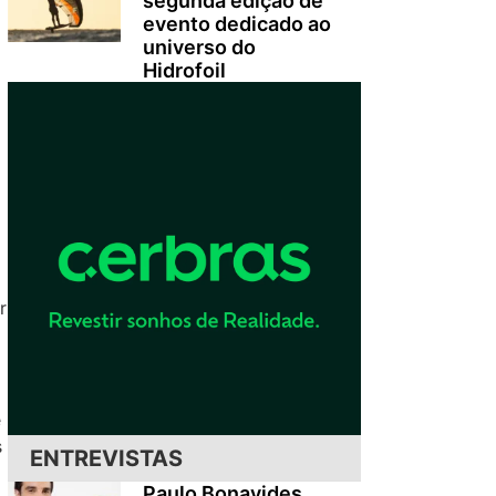
segunda edição de
evento dedicado ao
universo do
Hidrofoil
r
e
s
ENTREVISTAS
Paulo Bonavides