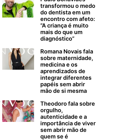
transformou o medo
do dentista em um
encontro com afeto:
“A criança é muito
mais do que um
diagnóstico”
Romana Novais fala
sobre maternidade,
medicina e os
aprendizados de
integrar diferentes
papéis sem abrir
mão de si mesma
e
Theodoro fala sobre
orgulho,
autenticidade e a
o
importância de viver
sem abrir mão de
quem se é