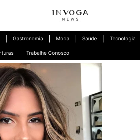
Gastronomia
Moda
Saúde
Tecnologia
rturas
Trabalhe Conosco
afé
Inauguração Ninetto Fortaleza