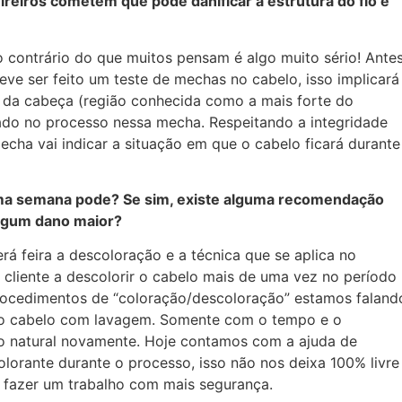
ireiros cometem que pode danificar a estrutura do fio e
 contrário do que muitos pensam é algo muito sério! Ante
ve ser feito um teste de mechas no cabelo, isso implicará
 da cabeça (região conhecida como a mais forte do
izado no processo nessa mecha. Respeitando a integridade
echa vai indicar a situação em que o cabelo ficará durante
ma semana pode? Se sim, existe alguma recomendação
algum dano maior?
 feira a descoloração e a técnica que se aplica no
cliente a descolorir o cabelo mais de uma vez no período
ocedimentos de “coloração/descoloração” estamos faland
o cabelo com lavagem. Somente com o tempo e o
o natural novamente. Hoje contamos com a ajuda de
orante durante o processo, isso não nos deixa 100% livre
a fazer um trabalho com mais segurança.