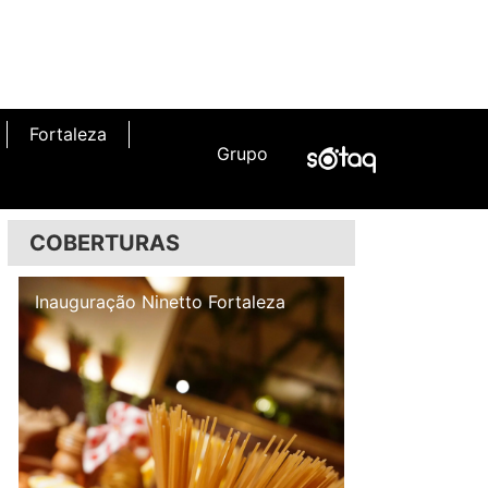
Fortaleza
Grupo
COBERTURAS
Inauguração Illa Café
Inauguração N