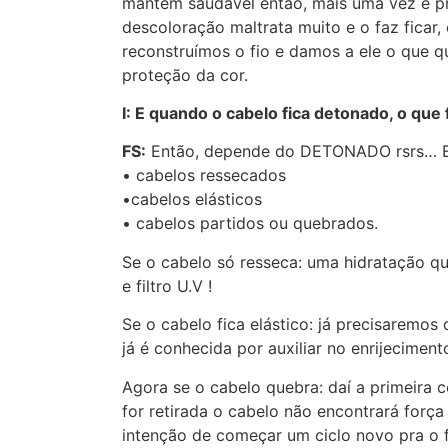
mantém saudável então, mais uma vez é p
descoloração maltrata muito e o faz ficar,
reconstruímos o fio e damos a ele o que 
proteção da cor.
I: E quando o cabelo fica detonado, o que
FS:
Então, depende do DETONADO rsrs… Ex
• cabelos ressecados
•cabelos elásticos
• cabelos partidos ou quebrados.
Se o cabelo só resseca: uma hidratação que
e filtro U.V !
Se o cabelo fica elástico: já precisaremo
já é conhecida por auxiliar no enrijecimento
Agora se o cabelo quebra: daí a primeira c
for retirada o cabelo não encontrará força
intenção de começar um ciclo novo pra o f