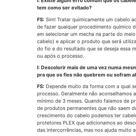
I: Existe algum erro comum que os cabele
tem como ser evitado?
FS:
Sim! Tratar quimicamente um cabelo ao
de fazer qualquer procedimento químico de
em selecionar um mecha na parte do meio
cabelo) e aplicar o produto que será util
do fio e do resultado que se deseja essa m
ou após o processo.
I: Descolorir mais de uma vez numa mes
pra que os fios não quebrem ou sofram 
FS:
Depende muito da forma com a qual será
processo. Geralmente não aconselhamos a 
mínimo de 3 meses. Quando falamos de pr
de produtos permanentes que não saem d
crescimento do cabelo podemos ter cabel
protetores PLEX que adicionamos ao descol
das intercorrências, mas nos ajuda muito 