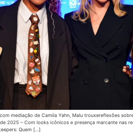
com mediação de Camila Yahn, Malu trouxereflexões sobre 
de 2025 – Com looks icônicos e presença marcante nas re
keepers: Quem […]