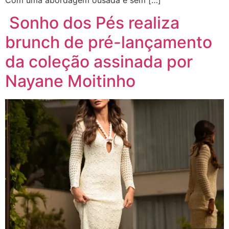
Sonho dos Pés realiza
brunch de pré-lançamento
da coleção assinada por
Nayane Moitinho