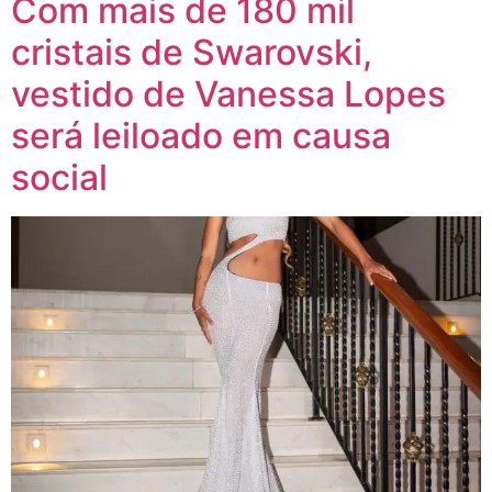
Com mais de 180 mil
cristais de Swarovski,
vestido de Vanessa Lopes
será leiloado em causa
social