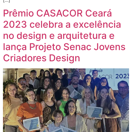
Prêmio CASACOR Ceará
2023 celebra a excelência
no design e arquitetura e
lança Projeto Senac Jovens
Criadores Design