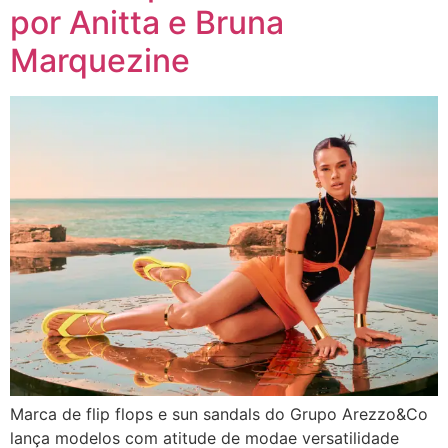
por Anitta e Bruna
Marquezine
Marca de flip flops e sun sandals do Grupo Arezzo&Co
lança modelos com atitude de modae versatilidade