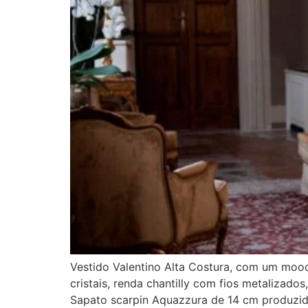
Vestido Valentino Alta Costura, com um mood
cristais, renda chantilly com fios metalizado
Sapato scarpin Aquazzura de 14 cm produzi