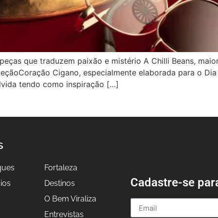
 peças que traduzem paixão e mistério A Chilli Beans, mai
oleçãoCoração Cigano, especialmente elaborada para o Di
olvida tendo como inspiração […]
S
ques
Fortaleza
Cadastre-se par
ios
Destinos
O Bem Viraliza
Entrevistas