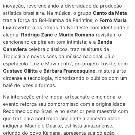
inovação, reverenciando a diversidade da produção
artística brasileira. Na música, o grupo
Canto da Mata
traz a força do Boi-Bumbá de Parintins; o
Forró Maria
Lua
reverbera os ritmos do Nordeste com identidade e
alegria;
Rodrigo Zanc
e
Murilo Romano
revisitam o
cancioneiro caipira em tom intimista; e a
Banda
Canaviera
celebra clássicos, traz releituras da
Tropicália e novos sons da música nacional. Já o
espetáculo “Luz e Movimento”, do projeto Triskle, com
Gustavo Ollitta
e
Bárbara Francesquine
, mistura arte
circense e tecnologia, hipnotizando o público com um
balé de luzes e formas.
Na interseção entre moda, artesanato e memória, o
evento reforça seu compromisso com a originalidade.
Reconhecido no Brasil e no exterior pela maestria com
que traz para contemporaneidade a ancestralidade
indígena, Maurício Duarte, estilista amazonense,
oriundo do povo Kaixana, apresenta sua coleção